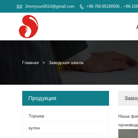

Jimmysun0514@gmail.com
+86-760-85190506，+86-15

Главная
>
Заводская шкала
Продукция
Заво
Торшер
Наша фаб
производ
кулон