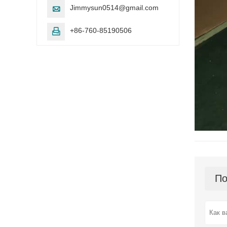
Jimmysun0514@gmail.com

+86-760-85190506

По