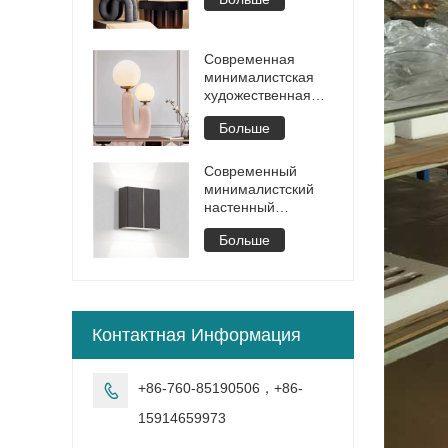
Современная
минималистская
художественная
настольная лампа
Больше
Современный
минималистский
настенный
светильник
Больше
Контактная Информация
+86-760-85190506，+86-

15914659973