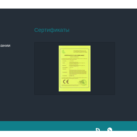
Сертификаты
пании

