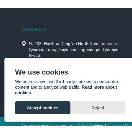
Cвязаться

№ 233, Haizhou Dong''an North Road, поселок
Гучжэнь, город Чжуншань, провинция Гуандун,
Китай.

Jimmysun0514@gmail.com
We use cookies

+86-760-85190506，+86-15914659973
We use our own and third-party cookies to personalize
content and to analyze web traffic.
Read more about

+86-760-85190506
cookies
Accept cookies
Reject
Авторские права принадлежат © Yuyi Lighting Technology Co.