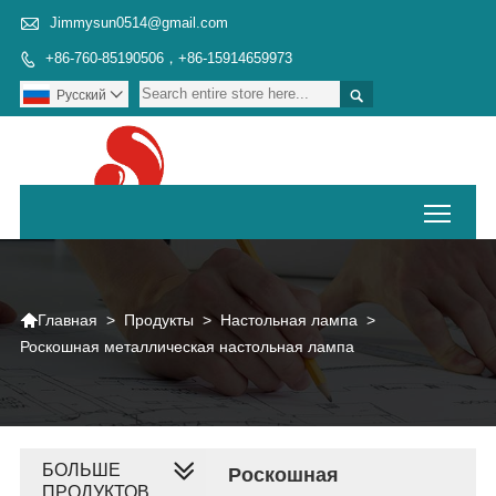

Jimmysun0514@gmail.com
+86-760-85190506，+86-15914659973


Pусский

Toggl

>
Продукты
>
Настольная лампа
>
Главная
Роскошная металлическая настольная лампа
БОЛЬШЕ
Роскошная
ПРОДУКТОВ