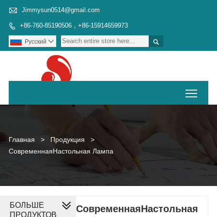

Jimmysun0514@gmail.com
+86-760-85190506，+86-15914659973


Pусский

Toggl
Главная
>
Продукция
>
СовременнаяНастольная Лампа
БОЛЬШЕ
СовременнаяНастольная
ПРОДУКТОВ