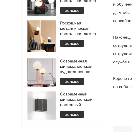
настольная лампа
и обучен
Больше
д., чтобы
способно
Роскошная
металлическая
настольная лампа
Наконец,
Больше
сотрудни
сотрудни
Современная
службе и
минималистская
художественная
настольная лампа
Короче го
Больше
на себя 
Современный
минималистский
настенный
светильник
Больше