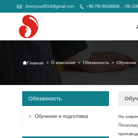

Jimmysun0514@gmail.com
+86-760-85190506，+86-15


>
О компании
>
Обязанность
>
Обучение 
Главная
Обязанность
Обуч
Обучение и подготовка
На совре

Поскольк
производ