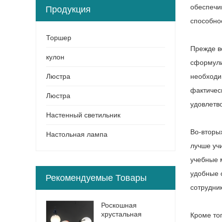
обеспечи
Продукция
способно
Торшер
Прежде в
кулон
сформули
Люстра
необходи
фактичес
Люстра
удовлетв
Настенный светильник
Во-вторы
Настольная лампа
лучше уч
учебные 
удобные 
Рекомендуемые Товары
сотрудник
Роскошная
хрустальная
Кроме то