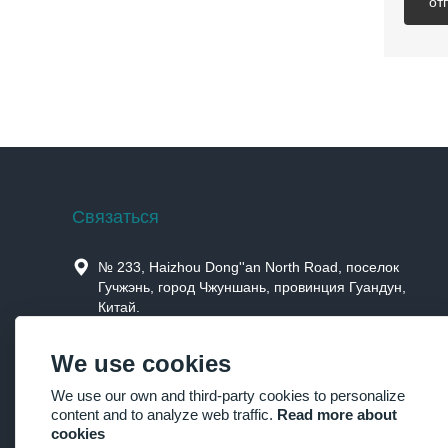
от
Cвязаться

№ 233, Haizhou Dong''an North Road, поселок
Гучжэнь, город Чжуншань, провинция Гуандун,
Китай.

Jimmysun0514@gmail.com
We use cookies

+86-760-85190506，+86-15914659973
We use our own and third-party cookies to personalize
content and to analyze web traffic.
Read more about

+86-760-85190506
cookies